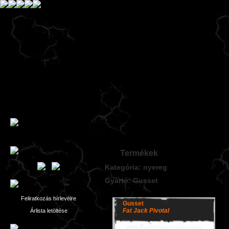
Termékek
Kategória: nyereg
Gyártó: Gusset
Feliratkozás hírlevélre
Gusset
Fat Jack Pivotal
Árlista letöltése