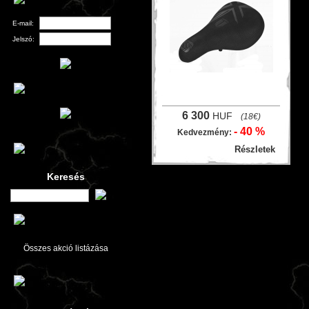
E-mail:
Jelszó:
6 300
HUF
(18€)
- 40 %
Kedvezmény:
Részletek
Keresés
Összes akció listázása