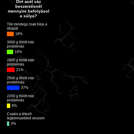
Dirt acél váz
beszerzésnél
mennyire befolyásol
a súlya?
Tök mindegy csak bírja a
strapát
18%
3000 g fölött már
problémás
16%
2800 g fölött már
problémás
21%
2500 g fölött már
problémás
37%
2200 g fölött már
problémás
6%
Csakis a létező
legkönnyebbet veszem
3%