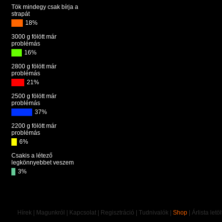
Tök mindegy csak bírja a
strapát
18%
3000 g fölött már
problémás
16%
2800 g fölött már
problémás
21%
2500 g fölött már
problémás
37%
2200 g fölött már
problémás
6%
Csakis a létező
legkönnyebbet veszem
3%
Hírek
|
Magunkról
|
Kapcsolat
|
Regisztráció
|
Tudnivalók
|
Shop
|
Árlista letö