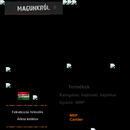
Termékek
Kategória: hajtómű, hajtókar
Gyártó: MRP
Feliratkozás hírlevélre
MRP
Árlista letöltése
Camber