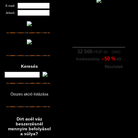
E-mail:
Jelszó:
32 500
HUF
-tól
(90€)
- 50 %
Kedvezmény:
-tól
Keresés
Részletek
Összes akció listázása
Dirt acél váz
beszerzésnél
mennyire befolyásol
a súlya?