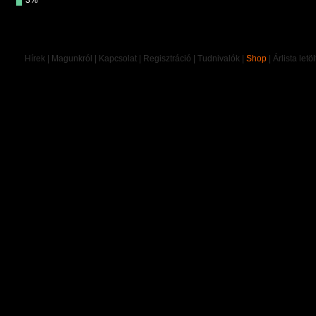
3%
Hírek
|
Magunkról
|
Kapcsolat
|
Regisztráció
|
Tudnivalók
|
Shop
|
Árlista letö