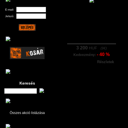
E-mail:
Jelszó:
3 200
HUF
(9€)
- 40 %
Kedvezmény:
Részletek
Keresés
Összes akció listázása