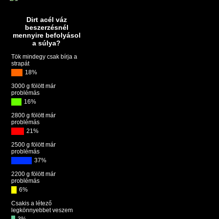
Dirt acél váz
beszerzésnél
mennyire befolyásol
a súlya?
Tök mindegy csak bírja a
strapát
18%
3000 g fölött már
problémás
16%
2800 g fölött már
problémás
21%
2500 g fölött már
problémás
37%
2200 g fölött már
problémás
6%
Csakis a létező
legkönnyebbet veszem