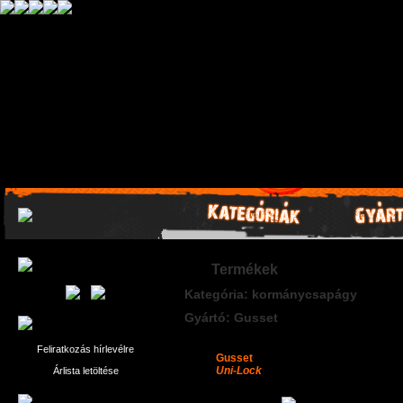
Termékek
Kategória: kormánycsapágy
Gyártó: Gusset
Feliratkozás hírlevélre
Gusset
Uni-Lock
Árlista letöltése