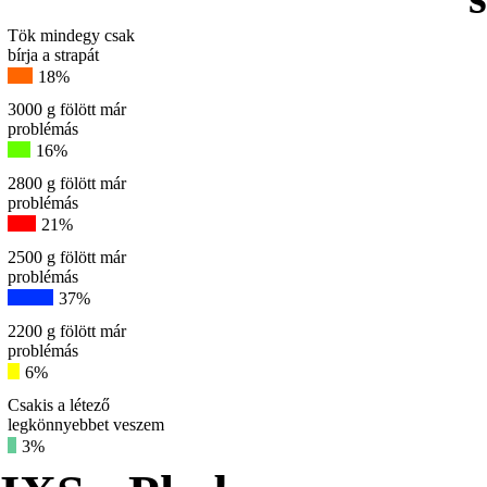
Tök mindegy csak
bírja a strapát
18%
3000 g fölött már
problémás
16%
2800 g fölött már
problémás
21%
2500 g fölött már
problémás
37%
2200 g fölött már
problémás
6%
Csakis a létező
legkönnyebbet veszem
3%