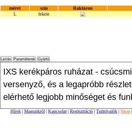
méret
szín
Raktáron
L
fekete
IXS kerékpáros ruházat - csúcsmi
versenyző, és a legapróbb részlet
elérhető legjobb minőséget és funk
Hírek
|
Magunkról
|
Kapcsolat
|
Regisztráció
|
Tudnivalók
|
Shop